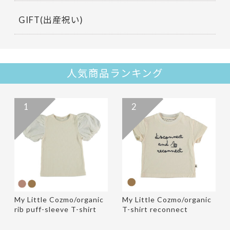
GIFT(出産祝い)
人気商品ランキング
1
2
My Little Cozmo/organic
My Little Cozmo/organic
rib puff-sleeve T-shirt
T-shirt reconnect