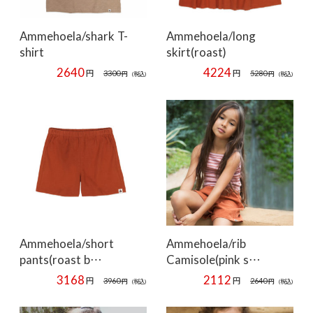
Ammehoela/shark T-
Ammehoela/long
shirt
skirt(roast)
2640
4224
円
円
3300
5280
円
(税込)
円
(税込)
Ammehoela/short
Ammehoela/rib
pants(roast b…
Camisole(pink s…
3168
2112
円
円
3960
2640
円
(税込)
円
(税込)