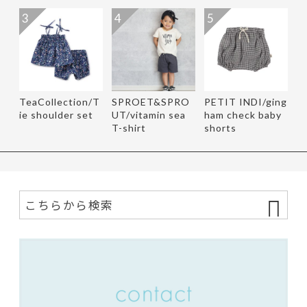
3
4
5
TeaCollection/T
SPROET&SPRO
PETIT INDI/ging
ie shoulder set
UT/vitamin sea
ham check baby
T-shirt
shorts