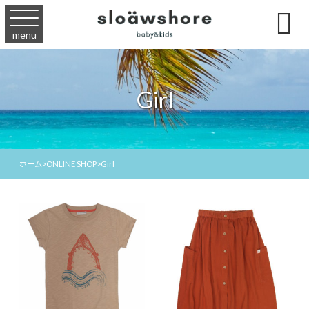

menu
Girl
ホーム
>
ONLINE SHOP
>
Girl