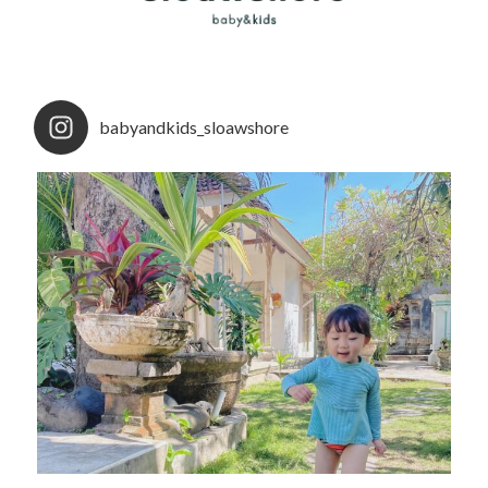
babyandkids_sloawshore