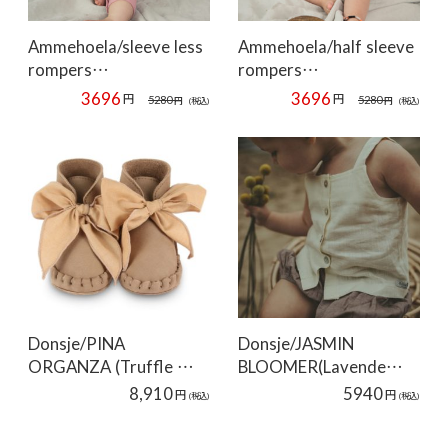
Ammehoela/sleeve less
Ammehoela/half sleeve
rompers…
rompers…
3696
3696
円
円
5280
5280
円
(税込)
円
(税込)
Donsje/PINA
Donsje/JASMIN
ORGANZA (Truffle …
BLOOMER(Lavende…
8,910
5940
円
円
(税込)
(税込)