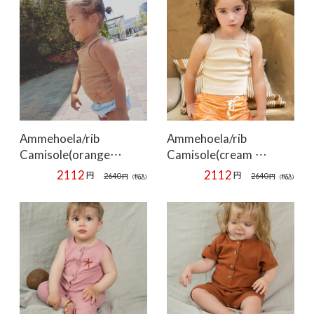
Ammehoela/rib
Ammehoela/rib
Camisole(orange…
Camisole(cream …
2112
2112
円
円
2640
2640
円
(税込)
円
(税込)