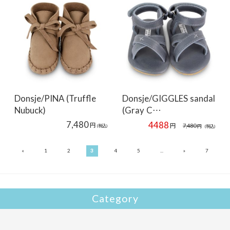
Donsje/PINA (Truffle
Donsje/GIGGLES sandal
Nubuck)
(Gray C…
7,480
4488
円
円
7,480
(税込)
円
(税込)
«
»
1
2
3
4
5
...
7
Category