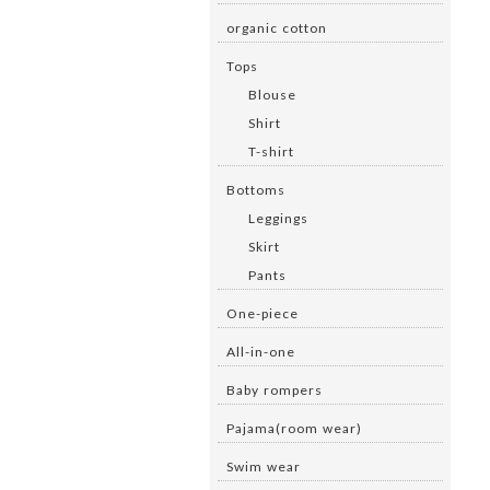
organic cotton
Tops
Blouse
Shirt
T-shirt
Bottoms
Leggings
Skirt
Pants
One-piece
All-in-one
Baby rompers
Pajama(room wear)
Swim wear