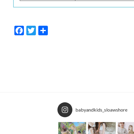
F
T
共
ac
w
有
e
itt
b
er
o
o
k
babyandkids_sloawshore