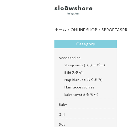
ホーム
>
ONLINE SHOP
>
SPROET&SPROU
Category
Accessories
Sleep suits(スリーパー)
Bib(スタイ)
Nap blanket(おくるみ)
Hair accessories
baby toys(おもちゃ)
Baby
Girl
Boy