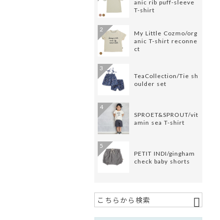
anic rib puff-sleeve
T-shirt
2
My Little Cozmo/org
anic T-shirt reconne
ct
3
TeaCollection/Tie sh
oulder set
4
SPROET&SPROUT/vit
amin sea T-shirt
5
PETIT INDI/gingham
check baby shorts