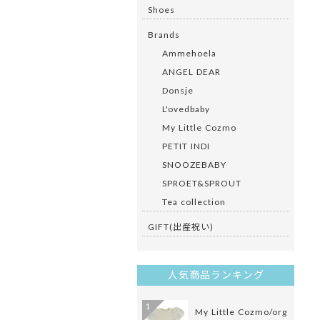
Shoes
Brands
Ammehoela
ANGEL DEAR
Donsje
L'ovedbaby
My Little Cozmo
PETIT INDI
SNOOZEBABY
SPROET&SPROUT
Tea collection
GIFT(出産祝い)
人気商品ランキング
1
My Little Cozmo/org