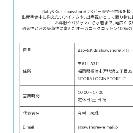
Baby&Kids sloawshoreはベビー服や子供
出産準備中に揃えたいアイテムや、出産祝いとして贈り物に
お洋服やパジャマから水着まで、幅広く取
通気性と汗の吸収性に富んだオーガニックコットン100%の
屋号
Baby&Kids sloawshore(ス
〒811-3311
住所
福岡県福津市宮地浜２丁目35-
NEORA LOGIN STORE+F
10:00～17:00
営業時間
定休日：土 日 祝
代表者名
今村 朱織
E-mail
sloawshore@e-mail.jp