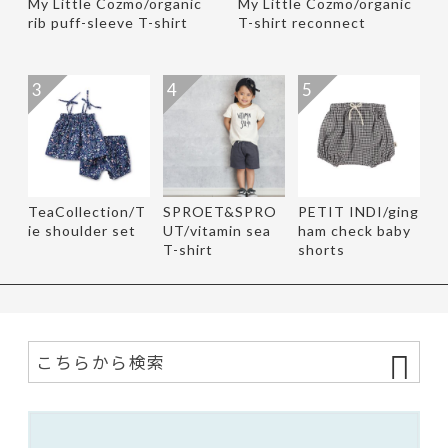
My Little Cozmo/organic
My Little Cozmo/organic
rib puff-sleeve T-shirt
T-shirt reconnect
3
4
5
TeaCollection/T
SPROET&SPRO
PETIT INDI/ging
ie shoulder set
UT/vitamin sea
ham check baby
T-shirt
shorts