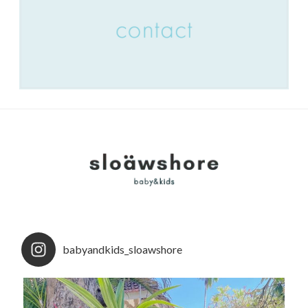
babyandkids_sloawshore