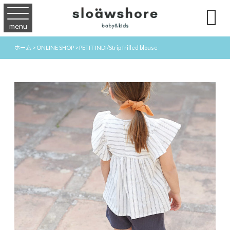

menu
ホーム
>
ONLINE SHOP
>
PETIT INDI/Strip frilled blouse