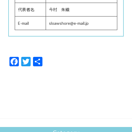
代表者名
今村 朱織
E-mail
sloawshore@e-mail.jp
F
T
共
ac
w
有
e
itt
b
er
o
o
k