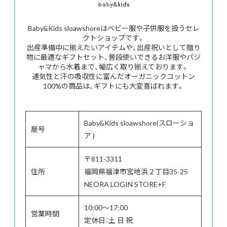
Baby&Kids sloawshoreはベビー服や子供服を扱うセレ
クトショップです。
出産準備中に揃えたいアイテムや、出産祝いとして贈り
物に最適なギフトセット、普段使いできるお洋服やパジ
ャマから水着まで、幅広く取り揃えております。
通気性と汗の吸収性に富んだオーガニックコットン
100%の商品は、ギフトにも大変喜ばれます。
Baby&Kids sloawshore(スローショ
屋号
ア )
〒811-3311
住所
福岡県福津市宮地浜２丁目35-25
NEORA LOGIN STORE+F
10:00～17:00
営業時間
定休日：土 日 祝