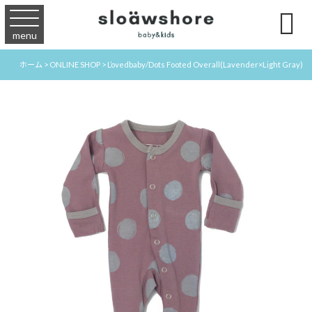

menu
ホーム
>
ONLINE SHOP
>
L’ovedbaby/Dots Footed Overall(Lavender×Light Gray)