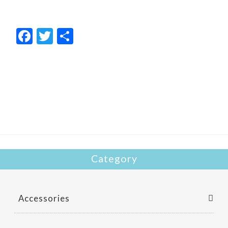
F
T
共
ac
w
有
e
itt
b
er
o
o
k
Category
Accessories