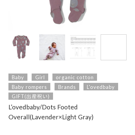
Baby
Girl
organic cotton
Baby rompers
Brands
L'ovedbaby
GIFT(出産祝い)
L’ovedbaby/Dots Footed
Overall(Lavender×Light Gray)