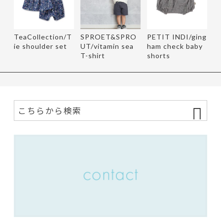
TeaCollection/T
SPROET&SPRO
PETIT INDI/ging
ie shoulder set
UT/vitamin sea
ham check baby
T-shirt
shorts