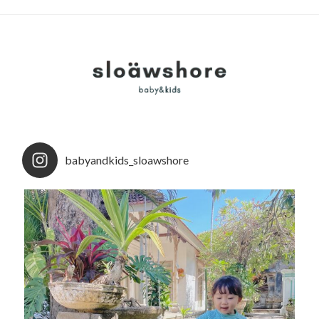
babyandkids_sloawshore