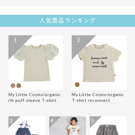
人気商品ランキング
1
2
My Little Cozmo/organic
My Little Cozmo/organic
rib puff-sleeve T-shirt
T-shirt reconnect
3
4
5