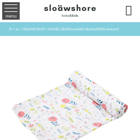

menu
ホーム
>
ONLINE SHOP
>
ANGEL DEAR/swaddle blanket(little mouse)