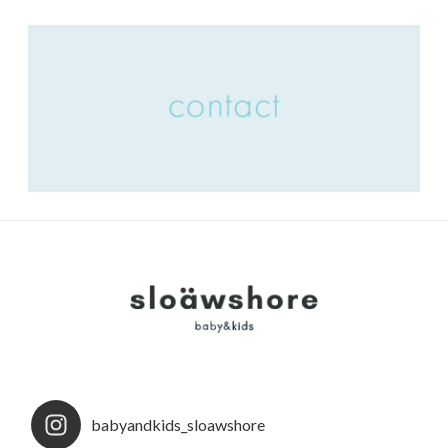
babyandkids_sloawshore