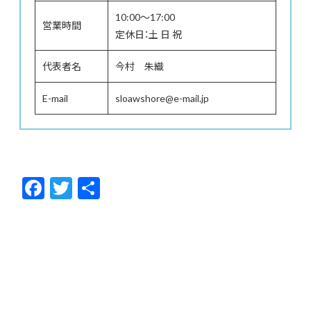
10:00～17:00
営業時間
定休日：土 日 祝
代表者名
今村 朱織
E-mail
sloawshore@e-mail.jp
F
T
共
ac
w
有
e
itt
b
er
o
o