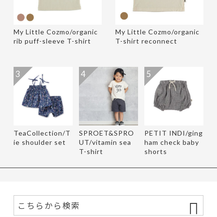
My Little Cozmo/organic
My Little Cozmo/organic
rib puff-sleeve T-shirt
T-shirt reconnect
3
4
5
TeaCollection/T
SPROET&SPRO
PETIT INDI/ging
ie shoulder set
UT/vitamin sea
ham check baby
T-shirt
shorts