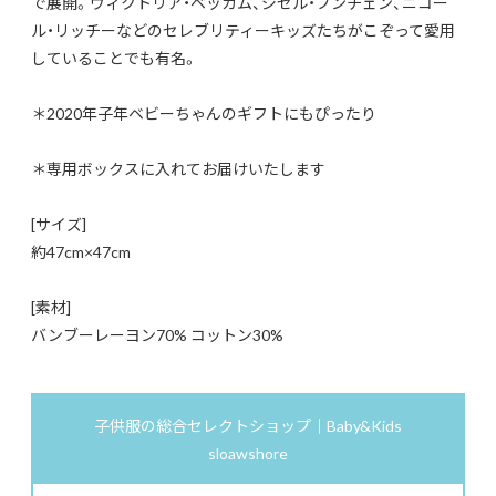
で展開。ヴィクトリア・ベッカム、ジゼル・ブンチェン、ニコー
ル・リッチーなどのセレブリティーキッズたちがこぞって愛用
していることでも有名。
＊2020年子年ベビーちゃんのギフトにもぴったり
＊専用ボックスに入れてお届けいたします
[サイズ]
約47cm×47cm
[素材]
バンブーレーヨン70% コットン30%
子供服の総合セレクトショップ｜Baby&Kids
sloawshore